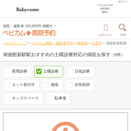
ログイン
ベビカムひろば
会員登録
（無料）
病院・歯医者 150,000件 掲載中！
お気に入り
検索
ベビカムトップ
>
ベビカム病院・歯医者予約
>
島根県
>
出雲市
>
湖遊館新駅駅
湖遊館新駅駅おすすめの土曜診療対応の病院を探す
（0件）
夜間診療
土曜診療
日祝診療
ネット受付可
個室
女性医師
キッズスペース
駐車場