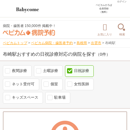
ログイン
ベビカムひろば
会員登録
（無料）
病院・歯医者 150,000件 掲載中！
お気に入り
検索
ベビカムトップ
>
ベビカム病院・歯医者予約
>
島根県
>
出雲市
>
布崎駅
布崎駅おすすめの日祝診療対応の病院を探す
（0件）
夜間診療
土曜診療
日祝診療
ネット受付可
個室
女性医師
キッズスペース
駐車場