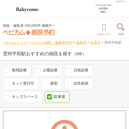
ログイン
ベビカムひろば
会員登録
（無料）
病院・歯医者 150,000件 掲載中！
お気に入り
検索
ベビカムトップ
>
ベビカム病院・歯医者予約
>
島根県
>
出雲市
>
雲州平田駅
雲州平田駅おすすめの病院を探す
（0件）
夜間診療
土曜診療
日祝診療
ネット受付可
個室
女性医師
キッズスペース
駐車場