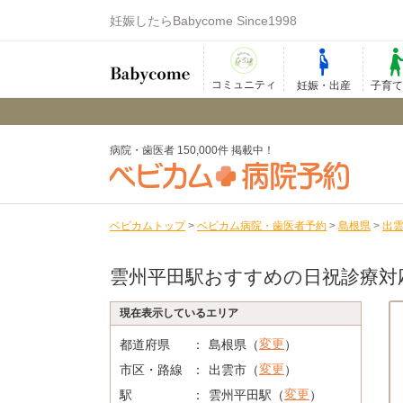
妊娠したらBabycome Since1998
コミュニティ
妊娠・出産
子育
病院・歯医者 150,000件 掲載中！
ベビカムトップ
>
ベビカム病院・歯医者予約
>
島根県
>
出
雲州平田駅おすすめの日祝診療対
現在表示しているエリア
変更
都道府県
島根県（
）
変更
市区・路線
出雲市（
）
変更
駅
雲州平田駅（
）