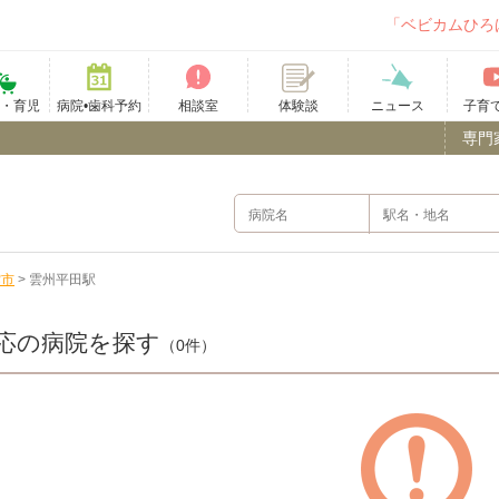
「ベビカムひろ
て・育児
病院•歯科予約
相談室
ニュース
子育
体験談
専門
雲市
>
雲州平田駅
応の病院を探す
（0件）