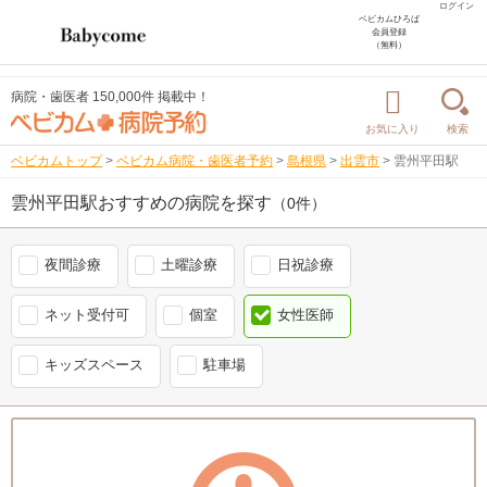
ログイン
ベビカムひろば
会員登録
（無料）
病院・歯医者 150,000件 掲載中！
お気に入り
検索
ベビカムトップ
>
ベビカム病院・歯医者予約
>
島根県
>
出雲市
>
雲州平田駅
雲州平田駅おすすめの病院を探す
（0件）
夜間診療
土曜診療
日祝診療
ネット受付可
個室
女性医師
キッズスペース
駐車場