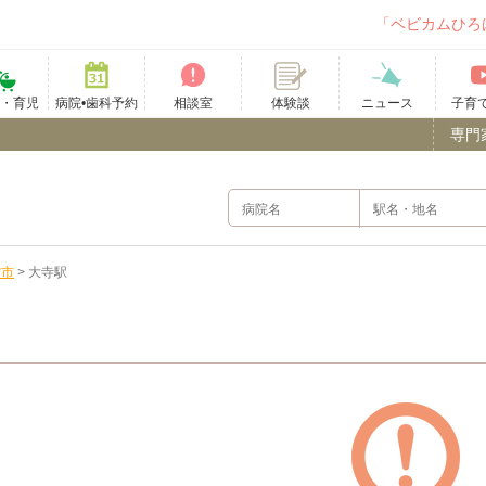
「ベビカムひろ
て・育児
病院•歯科予約
相談室
ニュース
子育
体験談
専門
雲市
>
大寺駅
）