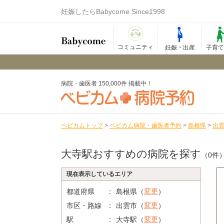
妊娠したらBabycome Since1998
コミュニティ
妊娠・出産
子育
病院・歯医者 150,000件 掲載中！
ベビカムトップ
>
ベビカム病院・歯医者予約
>
島根県
>
出
大寺駅おすすめの病院を探す
（0件
現在表示しているエリア
変更
都道府県
島根県（
）
変更
市区・路線
出雲市（
）
変更
駅
大寺駅（
）