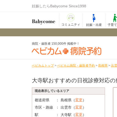
妊娠したらBabycome Since1998
コミュニティ
妊娠・出産
子育
病院・歯医者 150,000件 掲載中！
ベビカムトップ
>
ベビカム病院・歯医者予約
>
島根県
>
出
大寺駅おすすめの日祝診療対応の
現在表示しているエリア
変更
都道府県
島根県（
）
変更
市区・路線
出雲市（
）
変更
駅
大寺駅（
）