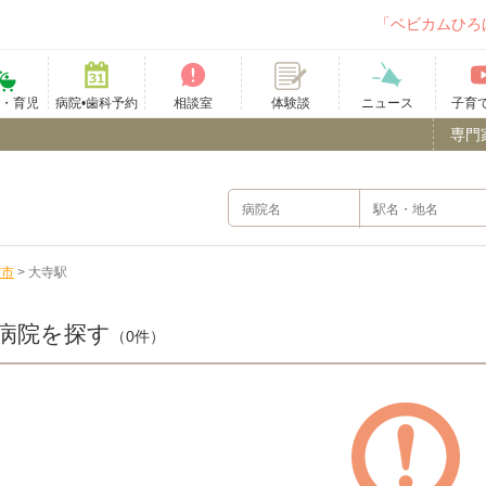
「ベビカムひろ
て・育児
病院•歯科予約
相談室
ニュース
子育
体験談
専門
雲市
>
大寺駅
病院を探す
（0件）