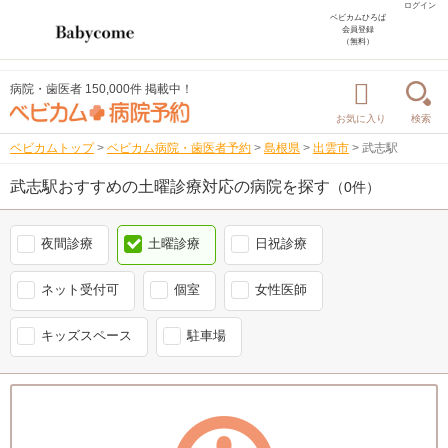
ログイン
ベビカムひろば
会員登録
（無料）
病院・歯医者 150,000件 掲載中！
お気に入り
検索
ベビカムトップ
>
ベビカム病院・歯医者予約
>
島根県
>
出雲市
>
武志駅
武志駅おすすめの土曜診療対応の病院を探す
（0件）
夜間診療
土曜診療
日祝診療
ネット受付可
個室
女性医師
キッズスペース
駐車場