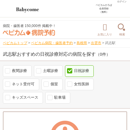
ログイン
ベビカムひろば
会員登録
（無料）
病院・歯医者 150,000件 掲載中！
お気に入り
検索
ベビカムトップ
>
ベビカム病院・歯医者予約
>
島根県
>
出雲市
>
武志駅
武志駅おすすめの日祝診療対応の病院を探す
（0件）
夜間診療
土曜診療
日祝診療
ネット受付可
個室
女性医師
キッズスペース
駐車場