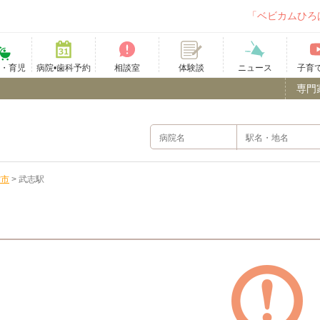
「ベビカムひろ
て・育児
病院•歯科予約
相談室
ニュース
子育
体験談
専門
雲市
>
武志駅
）