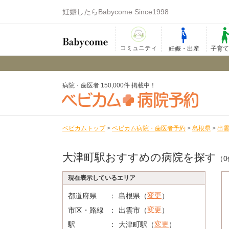
妊娠したらBabycome Since1998
コミュニティ
妊娠・出産
子育
病院・歯医者 150,000件 掲載中！
ベビカムトップ
>
ベビカム病院・歯医者予約
>
島根県
>
出
大津町駅おすすめの病院を探す
（0
現在表示しているエリア
変更
都道府県
島根県（
）
変更
市区・路線
出雲市（
）
変更
駅
大津町駅（
）