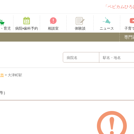
「ベビカムひろ
て・育児
病院•歯科予約
相談室
ニュース
子育
体験談
専門
雲市
>
大津町駅
件）