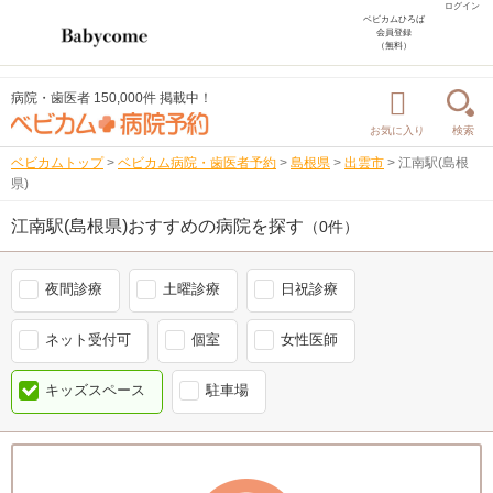
ログイン
ベビカムひろば
会員登録
（無料）
病院・歯医者 150,000件 掲載中！
お気に入り
検索
ベビカムトップ
>
ベビカム病院・歯医者予約
>
島根県
>
出雲市
>
江南駅(島根
県)
江南駅(島根県)おすすめの病院を探す
（0件）
夜間診療
土曜診療
日祝診療
ネット受付可
個室
女性医師
キッズスペース
駐車場