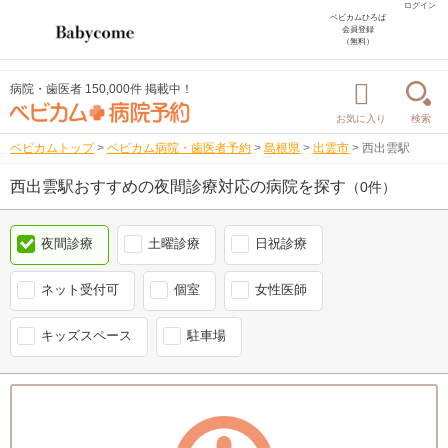
ログイン
ベビカムひろば
会員登録
（無料）
病院・歯医者 150,000件 掲載中！
お気に入り
検索
ベビカムトップ
>
ベビカム病院・歯医者予約
>
島根県
>
出雲市
>
西出雲駅
西出雲駅おすすめの夜間診療対応の病院を探す
（0件）
夜間診療
土曜診療
日祝診療
ネット受付可
個室
女性医師
キッズスペース
駐車場