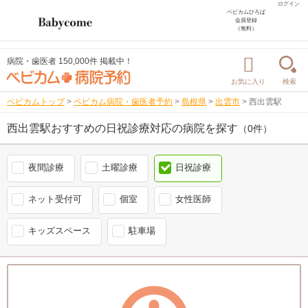
ログイン
ベビカムひろば
会員登録
（無料）
病院・歯医者 150,000件 掲載中！
お気に入り
検索
ベビカムトップ
>
ベビカム病院・歯医者予約
>
島根県
>
出雲市
>
西出雲駅
西出雲駅おすすめの日祝診療対応の病院を探す
（0件）
夜間診療
土曜診療
日祝診療
ネット受付可
個室
女性医師
キッズスペース
駐車場