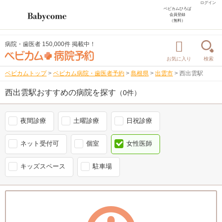
ログイン
ベビカムひろば
会員登録
（無料）
病院・歯医者 150,000件 掲載中！
お気に入り
検索
ベビカムトップ
>
ベビカム病院・歯医者予約
>
島根県
>
出雲市
>
西出雲駅
西出雲駅おすすめの病院を探す
（0件）
夜間診療
土曜診療
日祝診療
ネット受付可
個室
女性医師
キッズスペース
駐車場