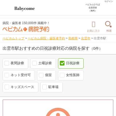
ログイン
ベビカムひろば
会員登録
（無料）
病院・歯医者 150,000件 掲載中！
お気に入り
検索
ベビカムトップ
>
ベビカム病院・歯医者予約
>
島根県
>
出雲市
>
出雲市駅
出雲市駅おすすめの日祝診療対応の病院を探す
（0件）
夜間診療
土曜診療
日祝診療
ネット受付可
個室
女性医師
キッズスペース
駐車場