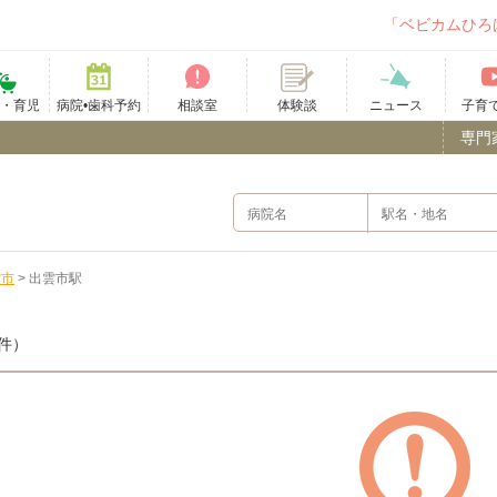
「ベビカムひろ
て・育児
病院•歯科予約
相談室
ニュース
子育
体験談
専門
雲市
>
出雲市駅
件）