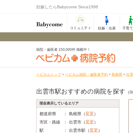
妊娠したらBabycome Since1998
コミュニティ
妊娠・出産
子育
病院・歯医者 150,000件 掲載中！
ベビカムトップ
>
ベビカム病院・歯医者予約
>
島根県
>
出
出雲市駅おすすめの病院を探す
（0
現在表示しているエリア
変更
都道府県
島根県（
）
変更
市区・路線
出雲市（
）
変更
駅
出雲市駅（
）