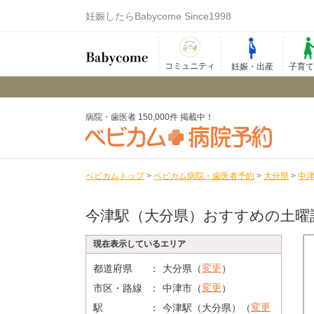
妊娠したらBabycome Since1998
コミュニティ
妊娠・出産
子育
病院・歯医者 150,000件 掲載中！
ベビカムトップ
>
ベビカム病院・歯医者予約
>
大分県
>
中
今津駅（大分県）おすすめの土曜
現在表示しているエリア
変更
都道府県
大分県（
）
変更
市区・路線
中津市（
）
変更
駅
今津駅（大分県）（