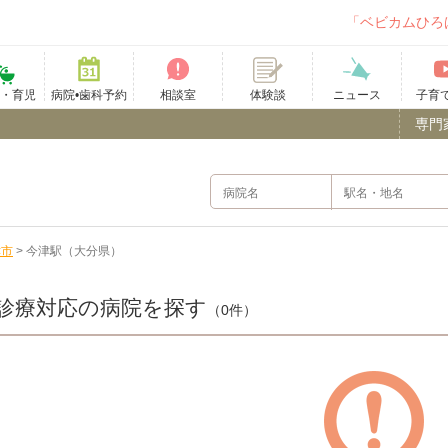
「ベビカムひろ
て・育児
病院•歯科予約
相談室
ニュース
子育
体験談
専門
津市
>
今津駅（大分県）
診療対応の病院を探す
（0件）