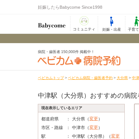
妊娠したらBabycome Since1998
コミュニティ
妊娠・出産
子育
病院・歯医者 150,000件 掲載中！
ベビカムトップ
>
ベビカム病院・歯医者予約
>
大分県
>
中
中津駅（大分県）おすすめの病院
現在表示しているエリア
変更
都道府県
大分県（
）
変更
市区・路線
中津市（
）
変更
駅
中津駅（大分県）（