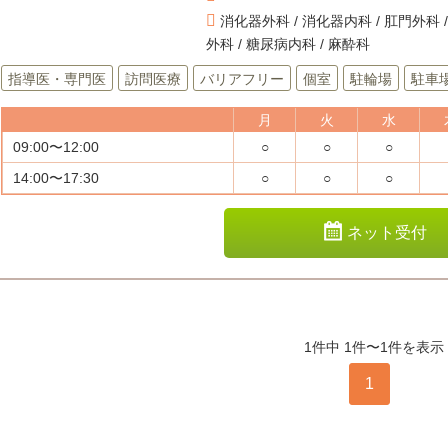
消化器外科 / 消化器内科 / 肛門外科 
外科 / 糖尿病内科 / 麻酔科
指導医・専門医
訪問医療
バリアフリー
個室
駐輪場
駐車
月
火
水
09:00〜12:00
○
○
○
14:00〜17:30
○
○
○
ネット受付
1件中 1件〜1件を表示
1