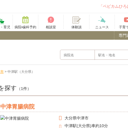
「ベビカムひろ
て・育児
病院•歯科予約
相談室
ニュース
子育
体験談
専門
津市
>
中津駅（大分県）
を探す
（1件）
中津胃腸病院
大分県
中津市
中津駅(大分県)車約10分