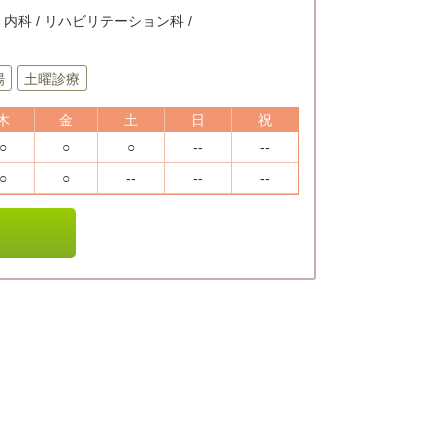
/ 内科 / リハビリテーション科 /
場
土曜診療
木
金
土
日
祝
○
○
○
--
--
○
○
--
--
--