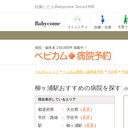
妊娠したらBabycome Since1998
コミュニティ
妊娠・出産
子育
病院・歯医者 150,000件 掲載中！
ベビカムトップ
>
ベビカム病院・歯医者予約
>
大分県
>
宇
柳ヶ浦駅おすすめの病院を探す
（
現在表示しているエリア
変更
都道府県
大分県（
）
変更
市区・路線
宇佐市（
）
変更
駅
柳ヶ浦駅（
）