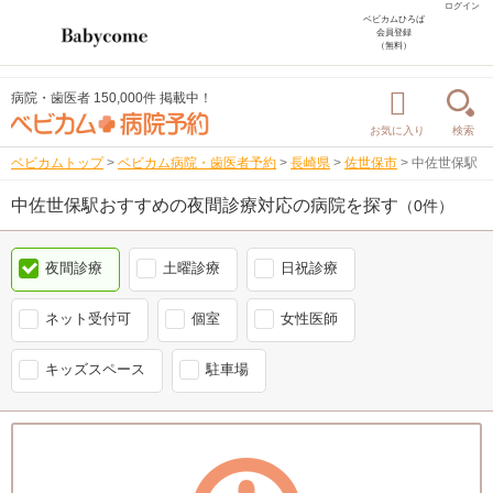
ログイン
ベビカムひろば
会員登録
（無料）
病院・歯医者 150,000件 掲載中！
お気に入り
検索
ベビカムトップ
>
ベビカム病院・歯医者予約
>
長崎県
>
佐世保市
>
中佐世保駅
中佐世保駅おすすめの夜間診療対応の病院を探す
（0件）
夜間診療
土曜診療
日祝診療
ネット受付可
個室
女性医師
キッズスペース
駐車場