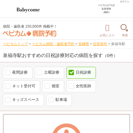
ログイン
ベビカムひろば
会員登録
（無料）
病院・歯医者 150,000件 掲載中！
お気に入り
検索
ベビカムトップ
>
ベビカム病院・歯医者予約
>
長崎県
>
佐世保市
>
泉福寺駅
泉福寺駅おすすめの日祝診療対応の病院を探す
（0件）
夜間診療
土曜診療
日祝診療
ネット受付可
個室
女性医師
キッズスペース
駐車場