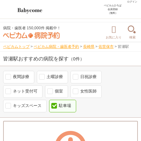
ログイン
ベビカムひろば
会員登録
（無料）
病院・歯医者 150,000件 掲載中！
お気に入り
検索
ベビカムトップ
>
ベビカム病院・歯医者予約
>
長崎県
>
佐世保市
>
皆瀬駅
皆瀬駅おすすめの病院を探す
（0件）
夜間診療
土曜診療
日祝診療
ネット受付可
個室
女性医師
キッズスペース
駐車場