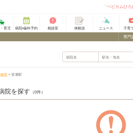
「ベビカムひろ
て・育児
病院•歯科予約
相談室
ニュース
子育
体験談
専門
世保市
>
皆瀬駅
病院を探す
（0件）