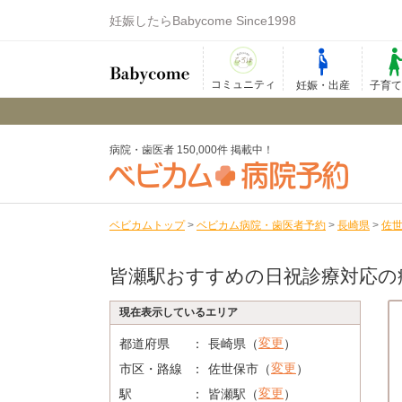
妊娠したらBabycome Since1998
コミュニティ
妊娠・出産
子育
病院・歯医者 150,000件 掲載中！
ベビカムトップ
>
ベビカム病院・歯医者予約
>
長崎県
>
佐
皆瀬駅おすすめの日祝診療対応の
現在表示しているエリア
変更
都道府県
長崎県（
）
変更
市区・路線
佐世保市（
）
変更
駅
皆瀬駅（
）