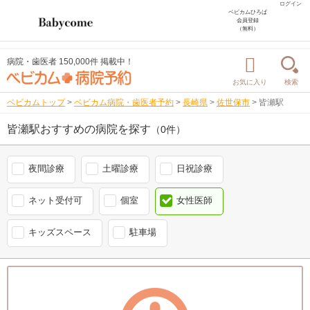
ログイン
ベビカムひろば
会員登録
（無料）
病院・歯医者 150,000件 掲載中！
お気に入り
検索
ベビカムトップ
>
ベビカム病院・歯医者予約
>
長崎県
>
佐世保市
>
皆瀬駅
皆瀬駅おすすめの病院を探す
（0件）
夜間診療
土曜診療
日祝診療
ネット受付可
個室
女性医師
キッズスペース
駐車場