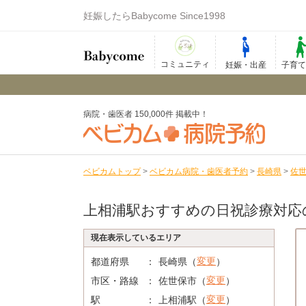
妊娠したらBabycome Since1998
コミュニティ
妊娠・出産
子育
病院・歯医者 150,000件 掲載中！
ベビカムトップ
>
ベビカム病院・歯医者予約
>
長崎県
>
佐
上相浦駅おすすめの日祝診療対応
現在表示しているエリア
変更
都道府県
長崎県（
）
変更
市区・路線
佐世保市（
）
変更
駅
上相浦駅（
）