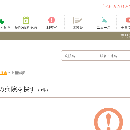
「ベビカムひろ
て・育児
病院•歯科予約
相談室
ニュース
子育
体験談
専門
世保市
>
上相浦駅
の病院を探す
（0件）