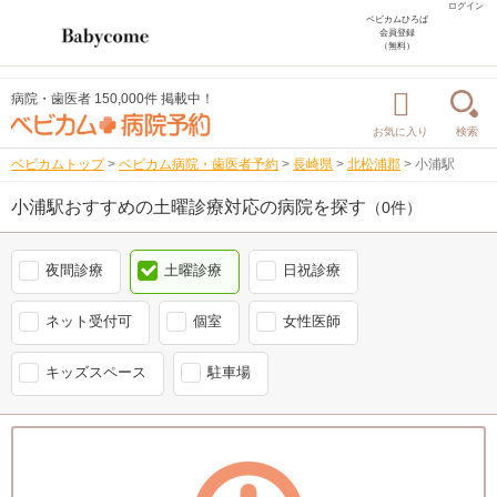
ログイン
ベビカムひろば
会員登録
（無料）
病院・歯医者 150,000件 掲載中！
お気に入り
検索
ベビカムトップ
>
ベビカム病院・歯医者予約
>
長崎県
>
北松浦郡
>
小浦駅
小浦駅おすすめの土曜診療対応の病院を探す
（0件）
夜間診療
土曜診療
日祝診療
ネット受付可
個室
女性医師
キッズスペース
駐車場