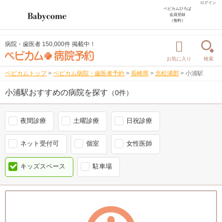
ログイン
ベビカムひろば
会員登録
（無料）
病院・歯医者 150,000件 掲載中！
お気に入り
検索
ベビカムトップ
>
ベビカム病院・歯医者予約
>
長崎県
>
北松浦郡
>
小浦駅
小浦駅おすすめの病院を探す
（0件）
夜間診療
土曜診療
日祝診療
ネット受付可
個室
女性医師
キッズスペース
駐車場