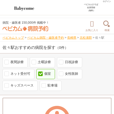
ログイン
ベビカムひろば
会員登録
（無料）
病院・歯医者 150,000件 掲載中！
お気に入り
検索
ベビカムトップ
>
ベビカム病院・歯医者予約
>
長崎県
>
北松浦郡
>
佐々駅
佐々駅おすすめの病院を探す
（0件）
夜間診療
土曜診療
日祝診療
ネット受付可
個室
女性医師
キッズスペース
駐車場