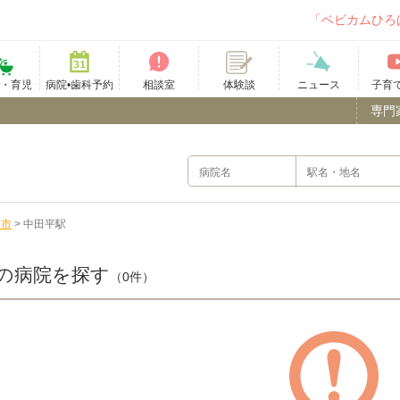
「ベビカムひろ
て・育児
病院•歯科予約
相談室
ニュース
子育
体験談
専門
戸市
>
中田平駅
の病院を探す
（0件）