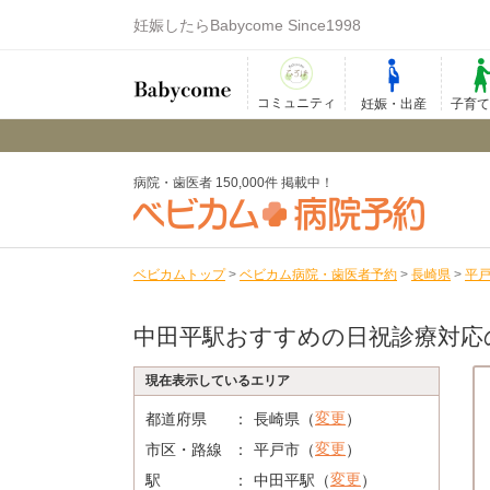
妊娠したらBabycome Since1998
コミュニティ
妊娠・出産
子育
病院・歯医者 150,000件 掲載中！
ベビカムトップ
>
ベビカム病院・歯医者予約
>
長崎県
>
平
中田平駅おすすめの日祝診療対応
現在表示しているエリア
変更
都道府県
長崎県（
）
変更
市区・路線
平戸市（
）
変更
駅
中田平駅（
）