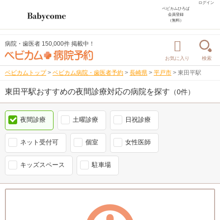
ログイン
ベビカムひろば
会員登録
（無料）
病院・歯医者 150,000件 掲載中！
お気に入り
検索
ベビカムトップ
>
ベビカム病院・歯医者予約
>
長崎県
>
平戸市
>
東田平駅
東田平駅おすすめの夜間診療対応の病院を探す
（0件）
夜間診療
土曜診療
日祝診療
ネット受付可
個室
女性医師
キッズスペース
駐車場