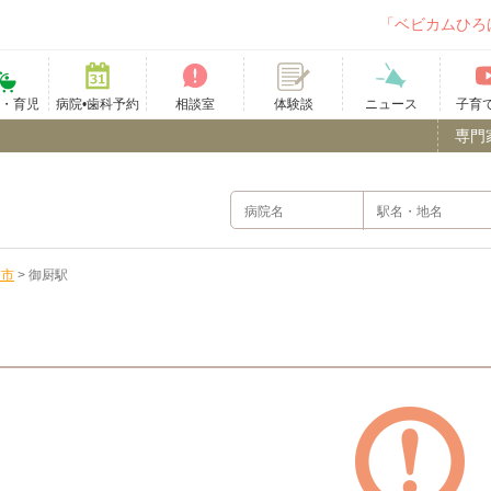
「ベビカムひろ
て・育児
病院•歯科予約
相談室
ニュース
子育
体験談
専門
浦市
>
御厨駅
）