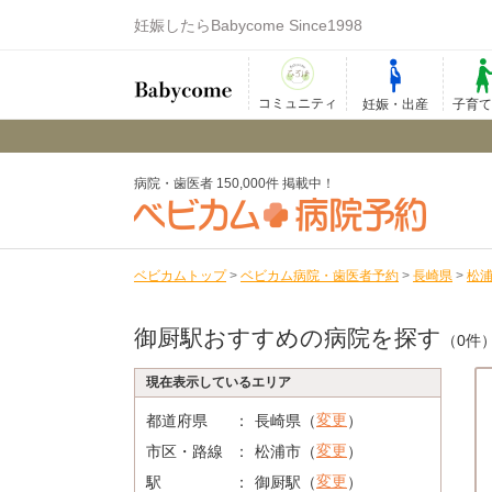
妊娠したらBabycome Since1998
コミュニティ
妊娠・出産
子育
病院・歯医者 150,000件 掲載中！
ベビカムトップ
>
ベビカム病院・歯医者予約
>
長崎県
>
松
御厨駅おすすめの病院を探す
（0件
現在表示しているエリア
変更
都道府県
長崎県（
）
変更
市区・路線
松浦市（
）
変更
駅
御厨駅（
）