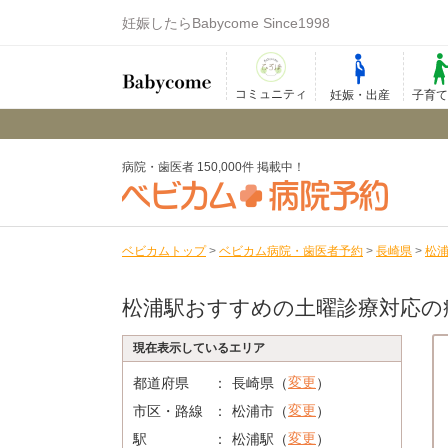
妊娠したらBabycome Since1998
コミュニティ
妊娠・出産
子育
病院・歯医者 150,000件 掲載中！
ベビカムトップ
>
ベビカム病院・歯医者予約
>
長崎県
>
松
松浦駅おすすめの土曜診療対応の
現在表示しているエリア
変更
都道府県
長崎県（
）
変更
市区・路線
松浦市（
）
変更
駅
松浦駅（
）