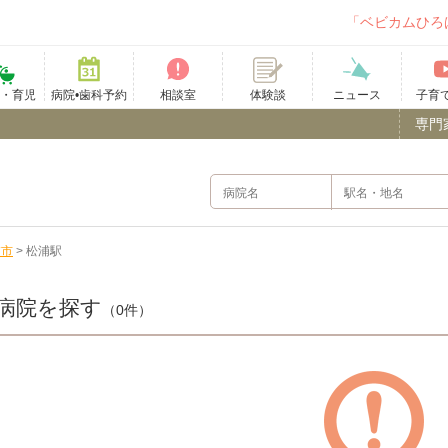
「ベビカムひろ
て・育児
病院•歯科予約
相談室
ニュース
子育
体験談
専門
浦市
>
松浦駅
病院を探す
（0件）