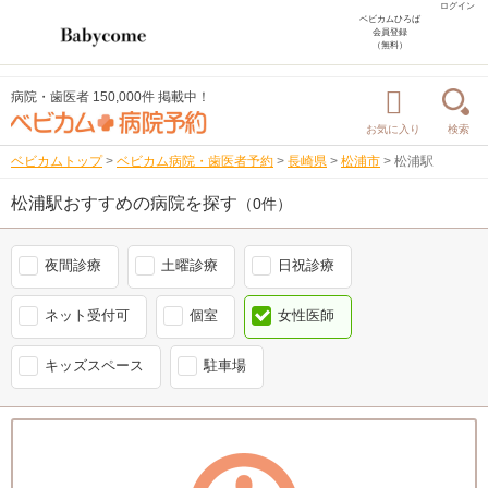
ログイン
ベビカムひろば
会員登録
（無料）
病院・歯医者 150,000件 掲載中！
お気に入り
検索
ベビカムトップ
>
ベビカム病院・歯医者予約
>
長崎県
>
松浦市
>
松浦駅
松浦駅おすすめの病院を探す
（0件）
夜間診療
土曜診療
日祝診療
ネット受付可
個室
女性医師
キッズスペース
駐車場