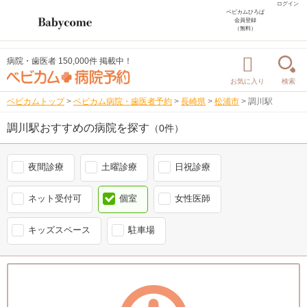
ログイン
ベビカムひろば
会員登録
（無料）
病院・歯医者 150,000件 掲載中！
お気に入り
検索
ベビカムトップ
>
ベビカム病院・歯医者予約
>
長崎県
>
松浦市
>
調川駅
調川駅おすすめの病院を探す
（0件）
夜間診療
土曜診療
日祝診療
ネット受付可
個室
女性医師
キッズスペース
駐車場