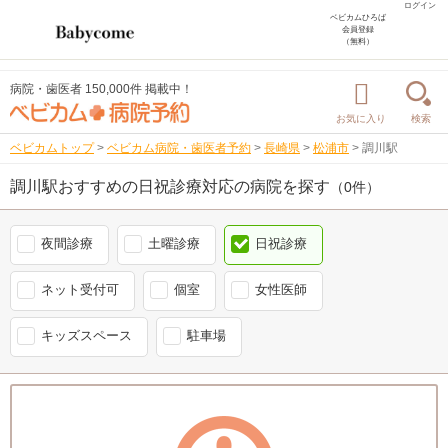
ログイン
ベビカムひろば
会員登録
（無料）
病院・歯医者 150,000件 掲載中！
お気に入り
検索
ベビカムトップ
>
ベビカム病院・歯医者予約
>
長崎県
>
松浦市
>
調川駅
調川駅おすすめの日祝診療対応の病院を探す
（0件）
夜間診療
土曜診療
日祝診療
ネット受付可
個室
女性医師
キッズスペース
駐車場