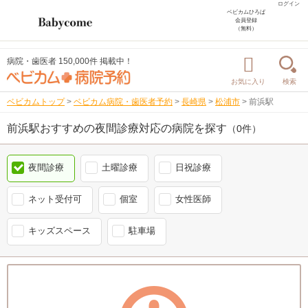
ログイン
ベビカムひろば
会員登録
（無料）
病院・歯医者 150,000件 掲載中！
お気に入り
検索
ベビカムトップ
>
ベビカム病院・歯医者予約
>
長崎県
>
松浦市
>
前浜駅
前浜駅おすすめの夜間診療対応の病院を探す
（0件）
夜間診療
土曜診療
日祝診療
ネット受付可
個室
女性医師
キッズスペース
駐車場