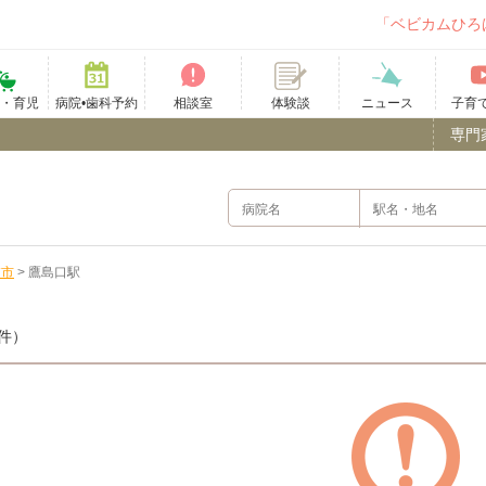
「ベビカムひろ
て・育児
病院•歯科予約
相談室
ニュース
子育
体験談
専門
浦市
>
鷹島口駅
件）