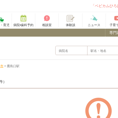
「ベビカムひろ
て・育児
病院•歯科予約
相談室
ニュース
子育
体験談
専門
浦市
>
鷹島口駅
件）