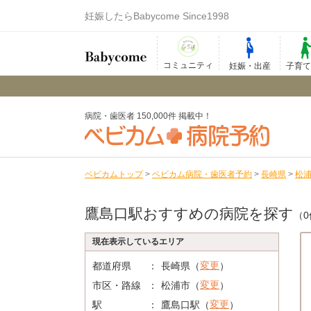
妊娠したらBabycome Since1998
コミュニティ
妊娠・出産
子育
病院・歯医者 150,000件 掲載中！
ベビカムトップ
>
ベビカム病院・歯医者予約
>
長崎県
>
松
鷹島口駅おすすめの病院を探す
（0
現在表示しているエリア
変更
都道府県
長崎県（
）
変更
市区・路線
松浦市（
）
変更
駅
鷹島口駅（
）