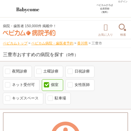
ログイン
ベビカムひろば
会員登録
（無料）
病院・歯医者 150,000件 掲載中！
お気に入り
検索
ベビカムトップ
>
ベビカム病院・歯医者予約
>
香川県
>
三豊市
三豊市おすすめの病院を探す
（0件）
夜間診療
土曜診療
日祝診療
ネット受付可
個室
女性医師
キッズスペース
駐車場