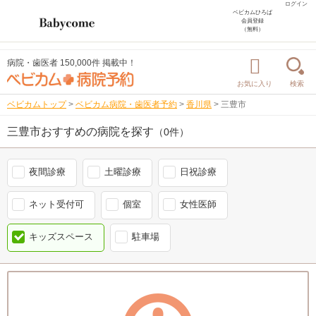
ログイン
ベビカムひろば
会員登録
（無料）
病院・歯医者 150,000件 掲載中！
お気に入り
検索
ベビカムトップ
>
ベビカム病院・歯医者予約
>
香川県
>
三豊市
三豊市おすすめの病院を探す
（0件）
夜間診療
土曜診療
日祝診療
ネット受付可
個室
女性医師
キッズスペース
駐車場