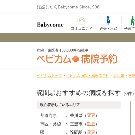
妊娠したらBabycome Since1998
コミュニティ
妊娠・出産
子育
病院・歯医者 150,000件 掲載中！
ベビカムトップ
>
ベビカム病院・歯医者予約
>
香川県
>
三
詫間駅おすすめの病院を探す
（0件
現在表示しているエリア
変更
都道府県
香川県（
）
変更
市区・路線
三豊市（
）
変更
駅
詫間駅（
）