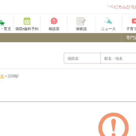
「ベビカムひろ
て・育児
病院•歯科予約
相談室
ニュース
子育
体験談
専門
豊市
>
詫間駅
）