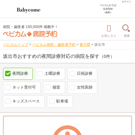
ログイン
ベビカムひろば
会員登録
（無料）
病院・歯医者 150,000件 掲載中！
お気に入り
検索
ベビカムトップ
>
ベビカム病院・歯医者予約
>
香川県
>
坂出市
坂出市おすすめの夜間診療対応の病院を探す
（0件）
夜間診療
土曜診療
日祝診療
ネット受付可
個室
女性医師
キッズスペース
駐車場