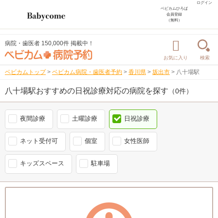
ログイン
ベビカムひろば
会員登録
（無料）
病院・歯医者 150,000件 掲載中！
お気に入り
検索
ベビカムトップ
>
ベビカム病院・歯医者予約
>
香川県
>
坂出市
>
八十場駅
八十場駅おすすめの日祝診療対応の病院を探す
（0件）
夜間診療
土曜診療
日祝診療
ネット受付可
個室
女性医師
キッズスペース
駐車場