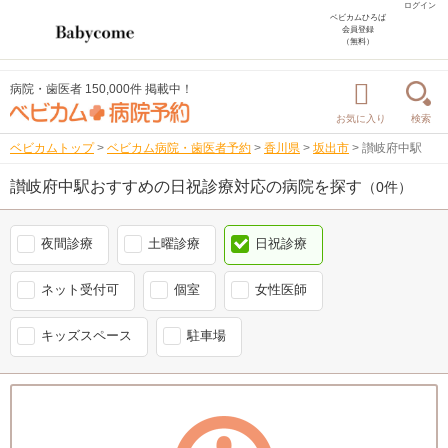
ログイン
ベビカムひろば
会員登録
（無料）
病院・歯医者 150,000件 掲載中！
お気に入り
検索
ベビカムトップ
>
ベビカム病院・歯医者予約
>
香川県
>
坂出市
>
讃岐府中駅
讃岐府中駅おすすめの日祝診療対応の病院を探す
（0件）
夜間診療
土曜診療
日祝診療
ネット受付可
個室
女性医師
キッズスペース
駐車場