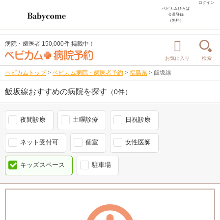
ログイン
ベビカムひろば
会員登録
（無料）
病院・歯医者 150,000件 掲載中！
お気に入り
検索
ベビカムトップ
>
ベビカム病院・歯医者予約
>
福島県
>
飯坂線
飯坂線おすすめの病院を探す
（0件）
夜間診療
土曜診療
日祝診療
ネット受付可
個室
女性医師
キッズスペース
駐車場