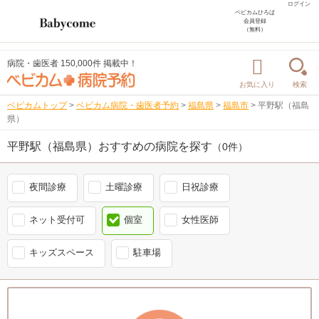
ログイン
ベビカムひろば
会員登録
（無料）
病院・歯医者 150,000件 掲載中！
お気に入り
検索
ベビカムトップ
>
ベビカム病院・歯医者予約
>
福島県
>
福島市
>
平野駅（福島
県）
平野駅（福島県）おすすめの病院を探す
（0件）
夜間診療
土曜診療
日祝診療
ネット受付可
個室
女性医師
キッズスペース
駐車場