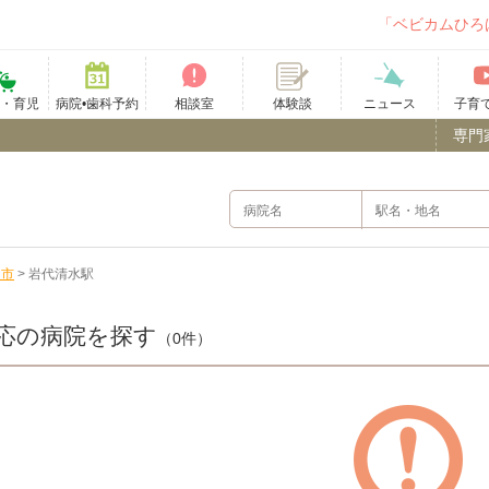
「ベビカムひろ
て・育児
病院•歯科予約
相談室
ニュース
子育
体験談
専門
島市
>
岩代清水駅
応の病院を探す
（0件）