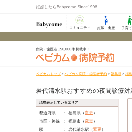
妊娠したらBabycome Since1998
コミュニティ
妊娠・出産
子育
病院・歯医者 150,000件 掲載中！
ベビカムトップ
>
ベビカム病院・歯医者予約
>
福島県
>
福
岩代清水駅おすすめの夜間診療対
現在表示しているエリア
変更
都道府県
福島県（
）
変更
市区・路線
福島市（
）
変更
駅
岩代清水駅（
）