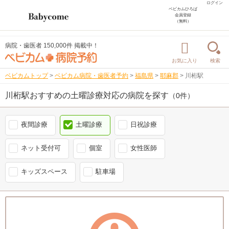
ログイン
ベビカムひろば
会員登録
（無料）
病院・歯医者 150,000件 掲載中！
お気に入り
検索
ベビカムトップ
>
ベビカム病院・歯医者予約
>
福島県
>
耶麻郡
>
川桁駅
川桁駅おすすめの土曜診療対応の病院を探す
（0件）
夜間診療
土曜診療
日祝診療
ネット受付可
個室
女性医師
キッズスペース
駐車場