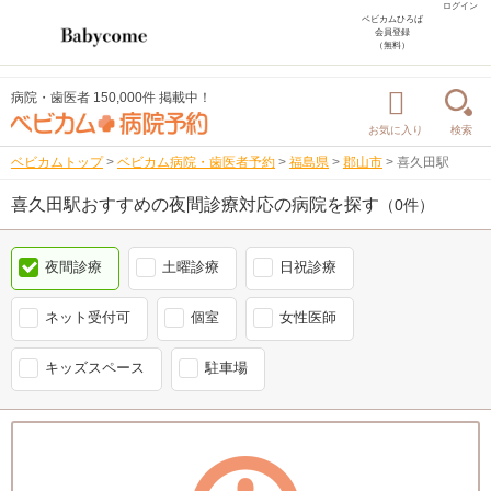
ログイン
ベビカムひろば
会員登録
（無料）
病院・歯医者 150,000件 掲載中！
お気に入り
検索
ベビカムトップ
>
ベビカム病院・歯医者予約
>
福島県
>
郡山市
>
喜久田駅
喜久田駅おすすめの夜間診療対応の病院を探す
（0件）
夜間診療
土曜診療
日祝診療
ネット受付可
個室
女性医師
キッズスペース
駐車場